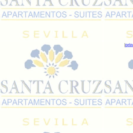
|
prin