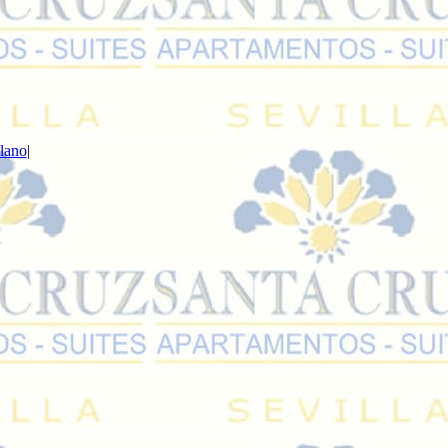
lano
|