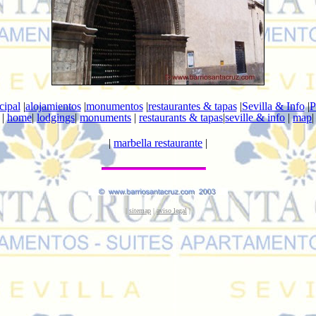
cipal
|
alojamientos
|
monumentos
|
restaurantes & tapas
|
Sevilla & Info
|
P
|
home
|
lodgings
|
monuments
|
restaurants & tapas
|
seville & info
|
map
|
|
marbella restaurante
|
|
sitemap
|
aviso legal
|