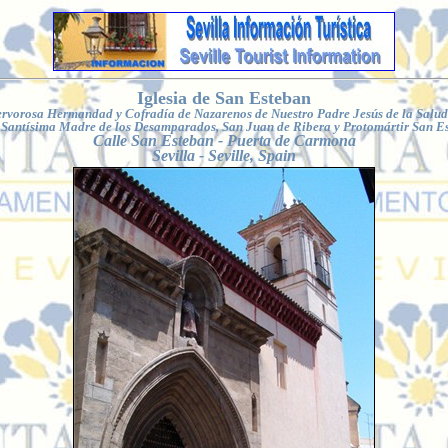
Iglesia de San Esteban
ervorosa Hermandad y Cofradía de Nazarenos de Nuestro Padre Jesús de la Salud
Santísima Madre de los Desamparados, San Juan de Ribera y Protomártir San E
Calle San Esteban
- Puerta de Carmona
Sevilla - Seville, Spain