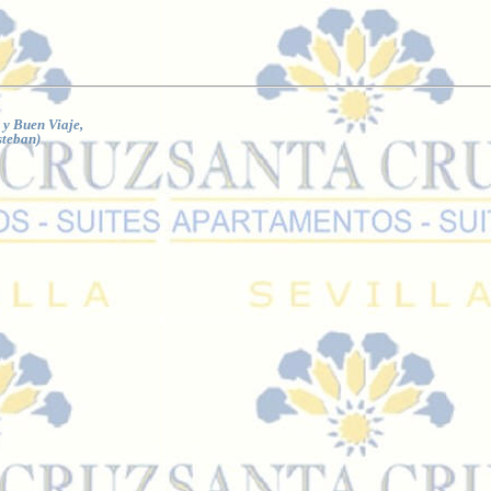
 y Buen Viaje,
steban)