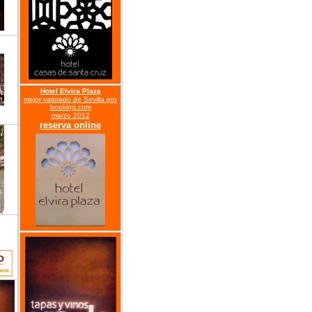
Hotel Elvira Plaza
mejor valorado de Sevilla por
booking.com
marzo 2012
reserva online