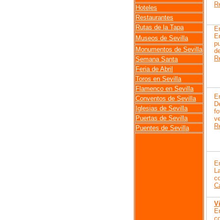
Re
Hoteles
Restaurantes
Rutas de la Tapa
E
E
Museos de Sevilla
pu
Monumentos de Sevilla
d
R
Semana Santa
Feria de Abril
Toros en Sevilla
Flamenco en Sevilla
E
Conventos de Sevilla
D
Iglesias de Sevilla
fo
Puertas de Sevilla
ve
R
Puentes de Sevilla
E
L
co
C
V
E
co