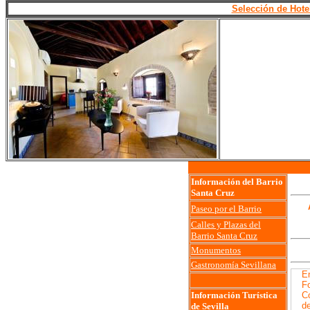
Selección de Hote
Información del Barrio
Santa Cruz
Paseo por el Barrio
Calles y Plazas del
Barrio Santa Cruz
Monumentos
Gastronomía Sevillana
E
F
Información Turística
Co
de
de Sevilla