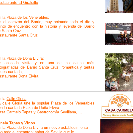
staurante El Giraldillo
n la
Plaza de los Venerables
:
n el corazón del Barrio, muy animada todo el día y
nto de encuentro con la historia y leyenda del Barrio
e Santa Cruz.
estaurante Santa Cruz
n la
Plaza de Doña Elvira:
e obligada visita y en una de las casas más
tografiadas del Barrio Santa Cruz; romántica y tantas
ces cantada, ...
estaurante Doña Elvira
n la
Calle Gloria
a calle Gloria une la popular Plaza de los Venerables
n la cantada Plaza de Doña Elvira.
asa Carmelo Tapas y Gastronomía Sevillana
, ...
inela Tapas y Vinos
n la Plaza de Doña Elvira un nuevo establecimiento
n todo el encanto y sabor de Sevilla que le