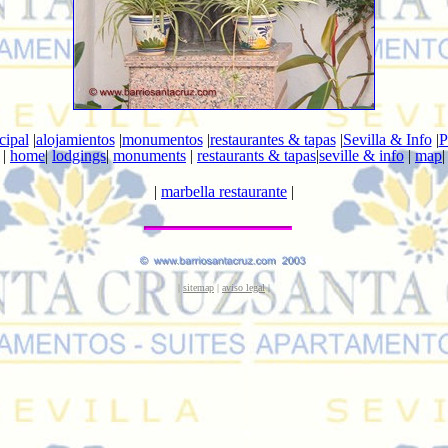
cipal
|
alojamientos
|
monumentos
|
restaurantes & tapas
|
Sevilla & Info
|
P
|
home
|
lodgings
|
monuments
|
restaurants & tapas
|
seville & info
|
map
|
|
marbella restaurante
|
|
sitemap
|
aviso legal
|