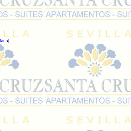
lano
|