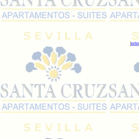
|
prin