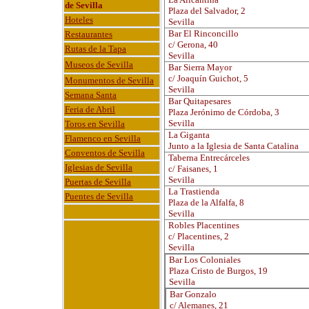
de Sevilla
Plaza del Salvador, 2
Hoteles
Sevilla
Bar El Rinconcillo
Restaurantes
c/ Gerona, 40
Rutas de la Tapa
Sevilla
Museos de Sevilla
Bar Sierra Mayor
c/ Joaquín Guichot, 5
Monumentos de Sevilla
Sevilla
Semana Santa
Bar Quitapesares
Feria de Abril
Plaza Jerónimo de Córdoba, 3
Sevilla
Toros en Sevilla
La Giganta
Flamenco en Sevilla
Junto a la Iglesia de Santa Catalina
Conventos de Sevilla
Taberna Entrecárceles
Iglesias de Sevilla
c/ Faisanes, 1
Sevilla
Puertas de Sevilla
La Trastienda
Puentes de Sevilla
Plaza de la Alfalfa, 8
Sevilla
Robles Placentines
c/ Placentines, 2
Sevilla
Bar Los Coloniales
Plaza Cristo de Burgos, 19
Sevilla
Bar Gonzalo
c/ Alemanes, 21