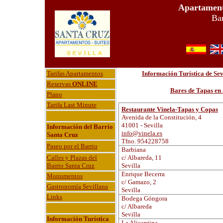
Apartament
Bar
Tarifas Apartamentos
Información Turística de Se
Reservas
ONLINE
Bares de Tapas en S
Plano
Tarifa Last Minute
Restaurante Vinela-Tapas y Copas
Avenida de la Constitución, 4
41001 - Sevilla
Información del Barrio
info@vinela.es
Santa Cruz
Tfno. 954228758
Paseo por el Barrio
Barbiana
Calles y Plazas del
c/ Albareda, 11
Barrio Santa Cruz
Sevilla
Enrique Becerra
Monumentos
c/ Gamazo, 2
Gastronomía Sevillana
Sevilla
Links
Bodega Góngora
c/ Albareda
Sevilla
Información Turística
La Alicantina