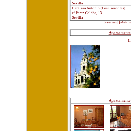
Sevilla
Bar Casa Antonio (Los Caracoles)
c/ Pérez Galdós, 13
Sevilla
|
santa cruz
|
judería
|
a
Apartamentos 
L
Apartamentos 